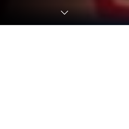
Mainkan Stick War - Stickman Battle
di PC atau Mac
Stick War – Stickman Battle adalah game strategi
santai yang dikembangkan oleh Percas Studio. App
Player BlueStacks adalah platform terbaik untuk
memainkan aplikasi Android ini di PC atau Mac
kamu dan memberikan pengalaman bermain game
yang mengesankan.
Stick War – Stickman Battle merupakan permainan