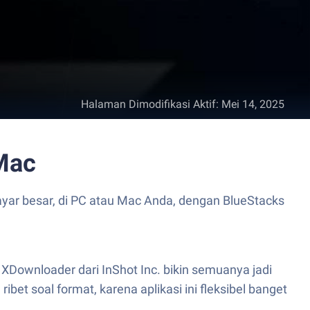
Halaman Dimodifikasi Aktif
:
Mei 14, 2025
Mac
ayar besar, di PC atau Mac Anda, dengan BlueStacks
XDownloader dari InShot Inc. bikin semuanya jadi
et soal format, karena aplikasi ini fleksibel banget