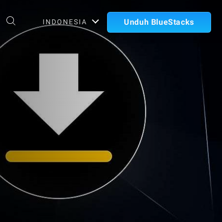
Unduh BlueStacks
INDONESIA