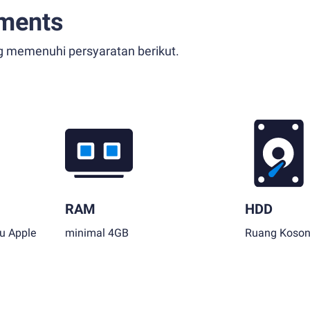
ments
g memenuhi persyaratan berikut.
RAM
HDD
au Apple
minimal 4GB
Ruang Koson