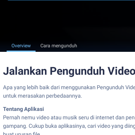
Overview
Cara mengunduh
Jalankan Pengunduh Video
Apa yang lebih baik dari menggunakan Pengunduh Video
untuk merasakan perbedaannya.
Tentang Aplikasi
Pernah nemu video atau musik seru di internet dan pe
gampang. Cukup buka aplikasinya, cari video yang diing
buat urusan file.