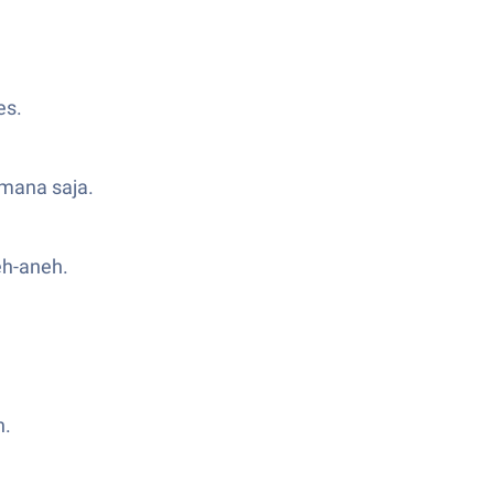
es.
 mana saja.
eh-aneh.
h.