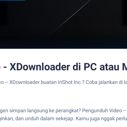
 - XDownloader di PC atau 
 – XDownloader buatan InShot Inc.? Coba jalankan di l
ngen simpan langsung ke perangkat? Pengunduh Video – 
inkan, dan unduh dalam sekejap. Kamu juga nggak perlu rib