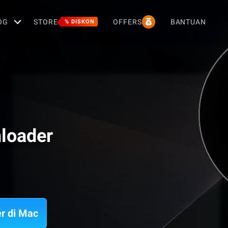
OG
STORE
OFFERS
BANTUAN
% DISKON
loader
r di Mac