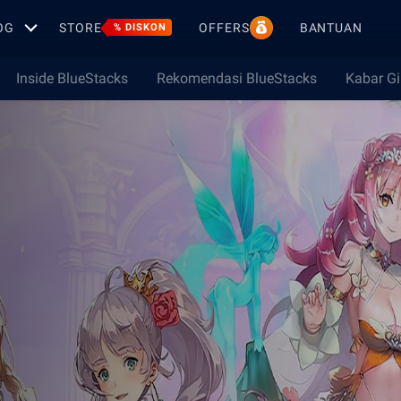
OG
STORE
OFFERS
BANTUAN
% DISKON
Inside BlueStacks
Rekomendasi BlueStacks
Kabar G