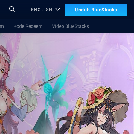
Unduh BlueStacks
ENGLISH
im
Kode Redeem
Video BlueStacks