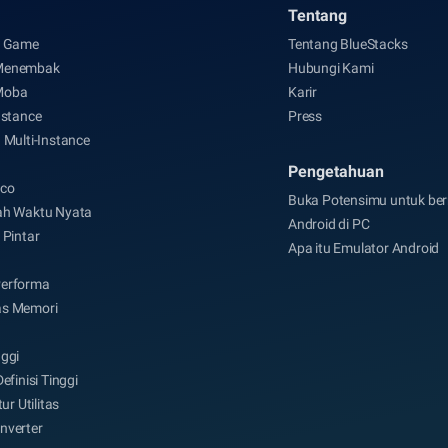
Tentang
i Game
Tentang BlueStacks
Menembak
Hubungi Kami
Moba
Karir
nstance
Press
 Multi-Instance
Pengetahuan
co
Buka Potensimu untuk be
ah Waktu Nyata
Android di PC
 Pintar
Apa itu Emulator Android
erforma
s Memori
nggi
efinisi Tinggi
tur Utilitas
nverter