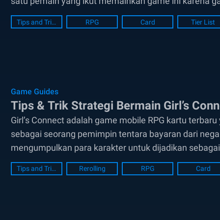
satu pemain yang ikut memainkan game ini karena 
Dikembangkan oleh developer bernama EskyfunUSA,.
Tips and Tricks
RPG
Card
Tier List
Game Guides
Tips & Trik Strategi Bermain Girl’s Con
Girl’s Connect adalah game mobile RPG kartu terbaru
sebagai seorang pemimpin tentara bayaran dari negar
mengumpulkan para karakter untuk dijadikan sebagai 
game RPG kartu pada umumnya, game ini menawarka
Tips and Tricks
Rerolling
RPG
Card