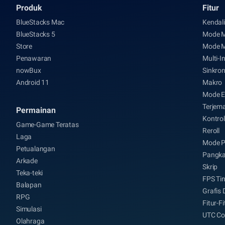
Produk
Fitur
BlueStacks Mac
Kendal
BlueStacks 5
Mode 
Store
Mode 
Penawaran
Multi-I
nowBux
Sinkron
Android 11
Makro
Mode E
Terjem
Permainan
Kontrol
Game-Game Teratas
Reroll
Laga
Mode P
Petualangan
Pangka
Arkade
Skrip
Teka-teki
FPS Ti
Balapan
Grafis D
RPG
Fitur-Fi
Simulasi
UTC Co
Olahraga