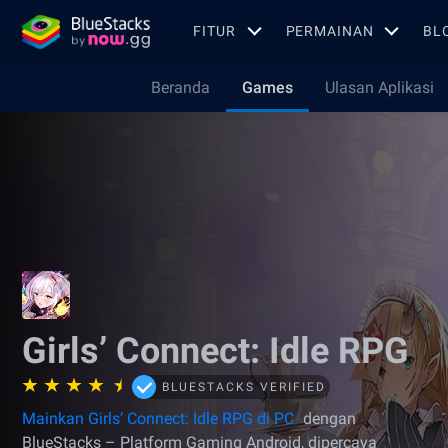
FITUR
PERMAINAN
BL
Beranda
Games
Ulasan Aplikasi
Girls’ Connect: Idle RPG
BLUESTACKS VERIFIED
Mainkan Girls’ Connect: Idle RPG di PC
dengan
BlueStacks – Platform Gaming Android, dipercaya