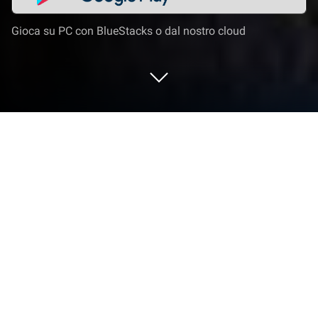
Gioca su PC con BlueStacks o dal nostro cloud
Gioca a Demon Arisen:Immortal su PC
o Mac
Demon Arisen: Immortal è un gioco di azione
sviluppato da 9RING. L’emulatore di app BlueStacks
è la migliore piattaforma per giocare a questo gioco
Android sul tuo PC o Mac per un’esperienza di gioco
davvero coinvolgente.