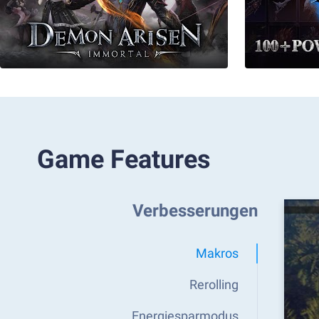
Game Features
Verbesserungen
Makros
Rerolling
Energiesparmodus