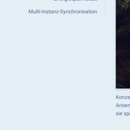
Multi-Instanz-Synchronisation
Konzen
Arise
sie sp