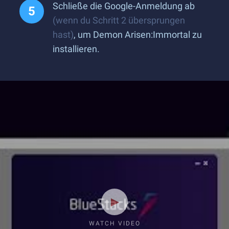
Schließe die Google-Anmeldung ab
(wenn du Schritt 2 übersprungen
hast)
, um Demon Arisen:Immortal zu
installieren.
WATCH VIDEO