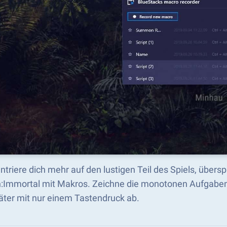
triere dich mehr auf den lustigen Teil des Spiels, über
n:Immortal mit Makros. Zeichne die monotonen Aufgaben 
äter mit nur einem Tastendruck ab.