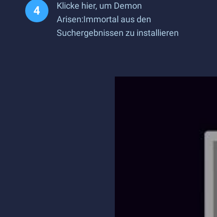
Klicke hier, um Demon
Arisen:Immortal aus den
Suchergebnissen zu installieren