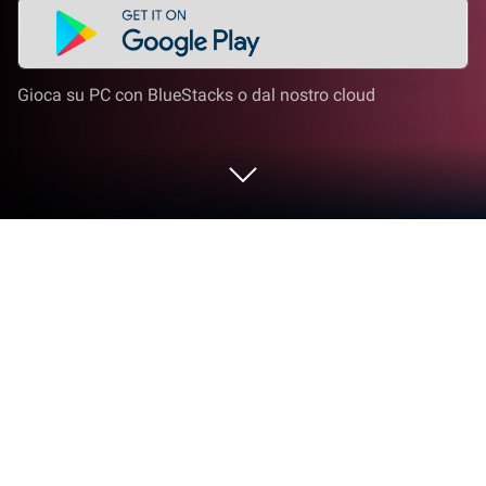
Gioca su PC con BlueStacks o dal nostro cloud
Esegui Pokémon Go su PC o Mac
Al giorno d’oggi è veramente difficile trovare un
giocatore che non abbia mai giocato negli ultimi due
decenni a Pokémon in una delle sue molte
incarnazione videoludiche. Se ci fermiamo a
riflettere, è veramente impossibile credere che