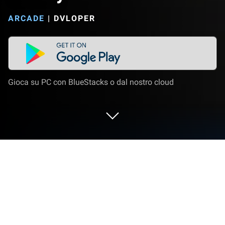
ARCADE
|
DVLOPER
Gioca su PC con BlueStacks o dal nostro cloud
Gioca a Granny su PC o Mac
Granny è un gioco casual di Arcade horror stilizzato
sviluppato da DVloper. L’emulatore di app Bluestacks