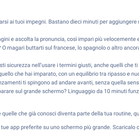
rsi ai tuoi impegni. Bastano dieci minuti per aggiungere 
ni e ascolta la pronuncia, così impari più velocemente e 
? O magari buttarti sul francese, lo spagnolo o altro anco
sti sicurezza nell’usare i termini giusti, anche quelli che
uello che hai imparato, con un equilibrio tra ripasso e nuo
anzamenti ti spingono ad andare avanti, senza quella sens
parare sul grande schermo? Linguaggio da 10 minuti fun
quelle che già conosci diventa parte della tua routine, 
le tue app preferite su uno schermo più grande. Scaricalo o