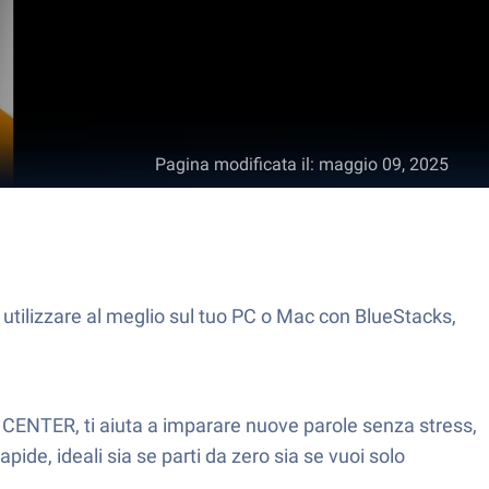
Pagina modificata il
:
maggio 09, 2025
utilizzare al meglio sul tuo PC o Mac con BlueStacks,
 CENTER, ti aiuta a imparare nuove parole senza stress,
pide, ideali sia se parti da zero sia se vuoi solo