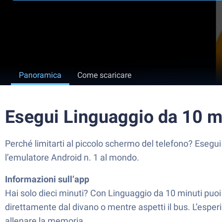
Panoramica
Come scaricare
Esegui Linguaggio da 10 m
Perché limitarti al piccolo schermo del telefono? Esegu
l’emulatore Android n. 1 al mondo.
Informazioni sull’app
Hai solo dieci minuti? Con Linguaggio da 10 minuti puo
direttamente dal divano o mentre aspetti il bus. L’esperie
allenare la memoria.