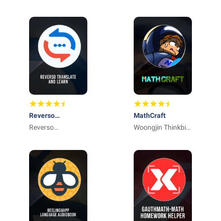
Company
Reverso
MathCraft
Traduttore,
Reverso
Woongjin Thinkbig
Dizionario
Technologies Inc.
Edutech labs