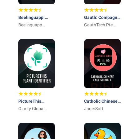
Beelinguapp:
Gauth: Compagno
impara l'inglese
Beelinguapp
di Studio IA
GauthTech Pte.
Languages
Ltd.
PictureThis
Catholic Chinese
Identificar Planta
Glority Global
English Bible
JaqerSoft
Group Ltd.