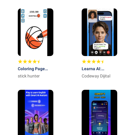
Parma
Parma
Coloring Page
Learna AI:
ASMR Drawing
stick hunter
Imparare le lingue
Codeway Dijital