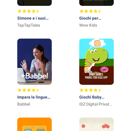
Simone e i suoi
Giochi per
amici
TapTapTales
bambini di 2-5
Wow Kids
anni
Impara le lingue
Giochi Baby
con Babbel
Babbel
Phone 2-5
IDZ Digital Private
Limited