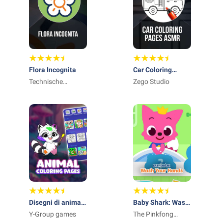
Flora Incognita
Car Coloring
Technische
Pages ASMR
Zego Studio
Universität
Ilmenau
Disegni di animali
Baby Shark: Wash
da colorare
Y-Group games
Your Hands
The Pinkfong