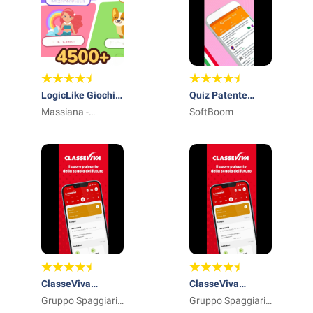
LogicLike Giochi
Quiz Patente
educativi 4-8
Massiana -
Ufficiale 2025
SoftBoom
Educational
Games
ClasseViva
ClasseViva
Studenti
Gruppo Spaggiari
Famiglia
Gruppo Spaggiari