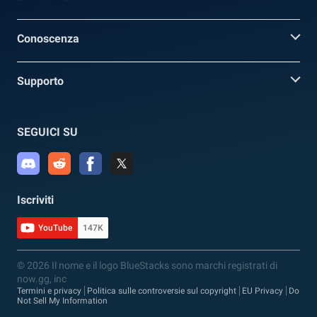
Conoscenza
Supporto
SEGUICI SU
Iscriviti
YouTube
147K
© 2026 Il nome e il logo BlueStacks sono marchi registrati di
now.gg, inc
Termini e privacy
Politica sulle controversie sul copyright
EU Privacy
Do
Not Sell My Information