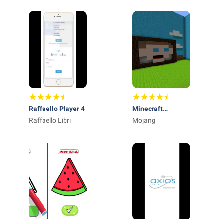
anni
Limited
Raffaello Player 4
Minecraft
Raffaello Libri
Education Preview
Mojang