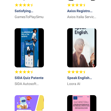
Satisfying
Axios Registro
Coloring
GamesToPlaySimulation
Elettronico FAM
Axios Italia Service
Srl
SIDA Quiz Patente
Speak English
SIDA Autosoft
with Loora AI
Loora AI
Multimedia