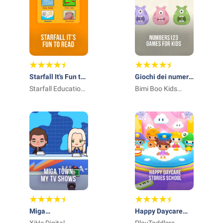
Starfall It's Fun to
Giochi dei numeri
Read
Starfall Education
per bambini
Bimi Boo Kids
Foundation
Learning Games
for Toddlers FZ-
LLC
Miga
Happy Daycare