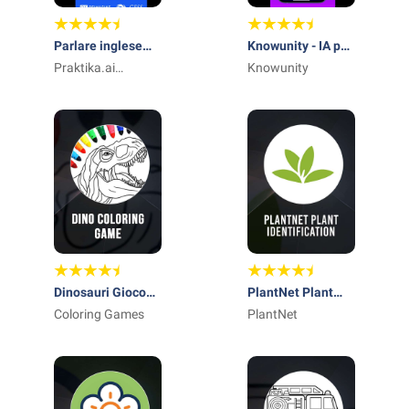
Parlare inglese
Knowunity - IA per
Praktika
Praktika.ai
lo studio
Knowunity
Company
Dinosauri Gioco
PlantNet Plant
dei colori
Coloring Games
Identification
PlantNet