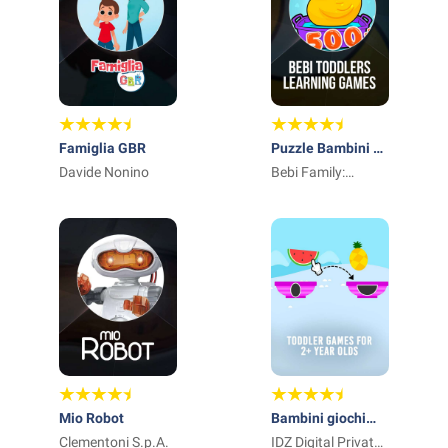
Famiglia GBR
Puzzle Bambini di
Davide Nonino
2,3,4,5 Anni
Bebi Family:
preschool learning
games for kids
Mio Robot
Bambini giochi
Clementoni S.p.A.
per 2 ai 4 anni
IDZ Digital Private