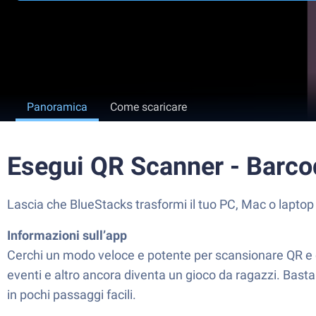
Panoramica
Come scaricare
Esegui QR Scanner - Barc
Lascia che BlueStacks trasformi il tuo PC, Mac o laptop
Informazioni sull’app
Cerchi un modo veloce e potente per scansionare QR e c
eventi e altro ancora diventa un gioco da ragazzi. Basta
in pochi passaggi facili.