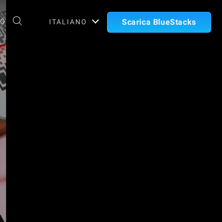
TO
Scarica BlueStacks
ITALIANO