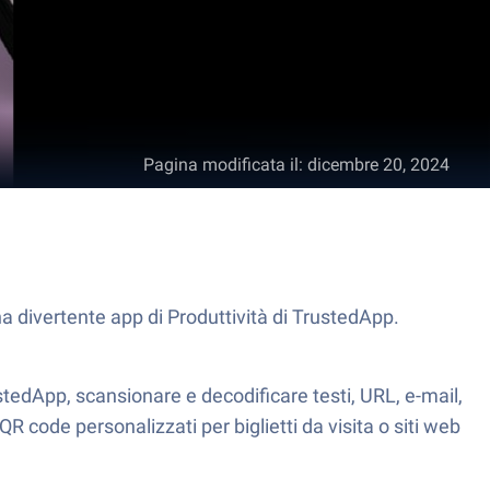
Pagina modificata il
:
dicembre 20, 2024
a divertente app di Produttività di TrustedApp.
edApp, scansionare e decodificare testi, URL, e-mail,
 code personalizzati per biglietti da visita o siti web