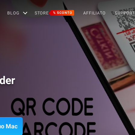
BLOG
STORE
AFFILIATO
SUPPOR
% SCONTO
der
tuo Mac