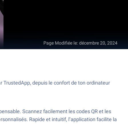
Page Modifiée le
:
décembre 20, 2024
 TrustedApp, depuis le confort de ton ordinateur
pensable. Scannez facilement les codes QR et les
nnalisés. Rapide et intuitif, l’application facilite la