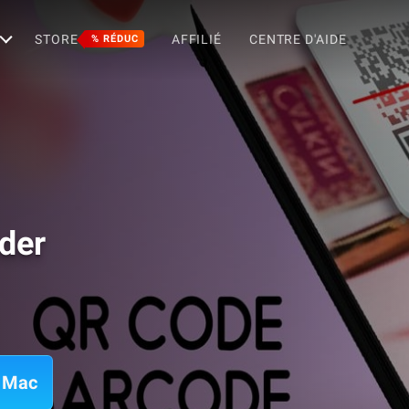
STORE
AFFILIÉ
CENTRE D'AIDE
% RÉDUC
der
r Mac