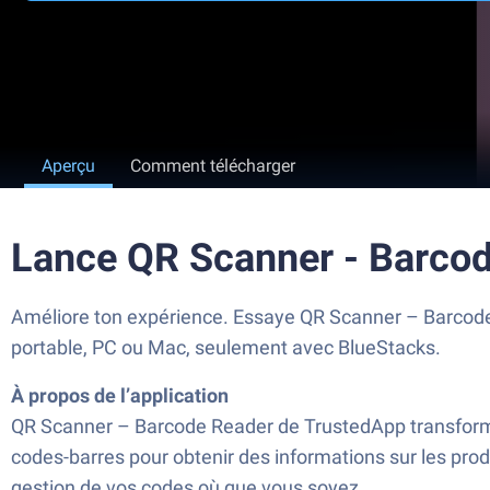
Aperçu
Comment télécharger
Lance QR Scanner - Barco
Améliore ton expérience. Essaye QR Scanner – Barcode R
portable, PC ou Mac, seulement avec BlueStacks.
À propos de l’application
QR Scanner – Barcode Reader de TrustedApp transforme 
codes-barres pour obtenir des informations sur les produi
gestion de vos codes où que vous soyez.