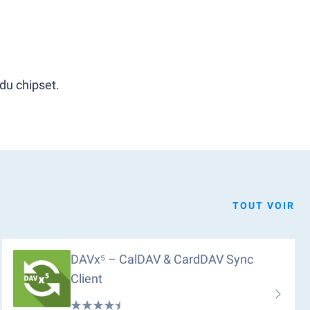
du chipset.
TOUT VOIR
DAVx⁵ – CalDAV & CardDAV Sync
Client