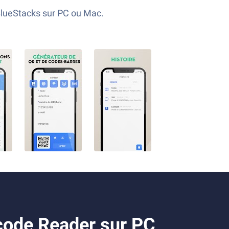
BlueStacks sur PC ou Mac.
code Reader sur PC