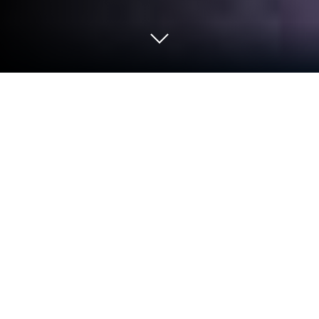
Gioca a Matching Story - Puzzle
Games su PC o Mac
Matching Story – Puzzle Games è un gioco casual di
rompicapi, avventura e abbinamento a tre stilizzato
a giocatore singolo sviluppato da VERTEX GAMES
PTE. LTD. L’emulatore di app Bluestacks è la migliore
piattaforma per giocare a questo gioco Android sul
tuo PC o Mac per un’esperienza di gioco davvero
coinvolgente.