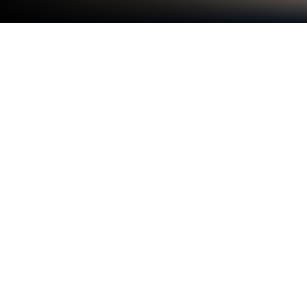
Gioca a Monument Master: Match 3
Games su PC o Mac
Monument Master: Match 3 Games è un puzzle
game sviluppato da TERAHYPE – AR, GPS &
Fantasy RPG + Casual Games. L’emulatore di app
BlueStacks è la migliore piattaforma per giocare a
questo gioco Android sul tuo PC o Mac per
un’esperienza di gioco coinvolgente.
Benvenuto nell’affascinante mondo di Monument
Master! Preparati a intraprendere un’avventura
come nessun’altra, dove i puzzle match-3, la