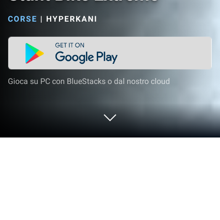
CORSE
|
HYPERKANI
Gioca su PC con BlueStacks o dal nostro cloud
Gioca a Stunt Bike Extreme su PC o
Mac
Dagli innovatori e creatori di Hyperkani, Stunt Bike