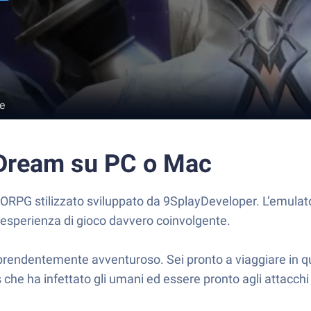
e
 Dream su PC o Mac
RPG stilizzato sviluppato da 9SplayDeveloper. L’emulator
’esperienza di gioco davvero coinvolgente.
sorprendentemente avventuroso. Sei pronto a viaggiare in q
us che ha infettato gli umani ed essere pronto agli attacch