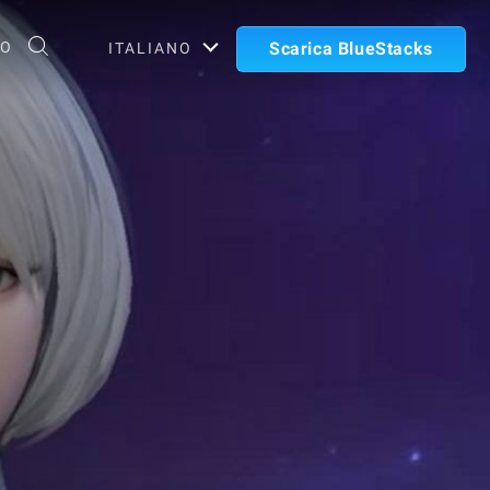
TO
Scarica BlueStacks
ITALIANO