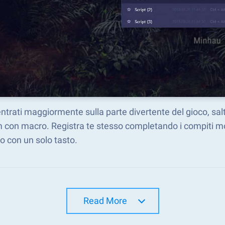
trati maggiormente sulla parte divertente del gioco, salt
con macro. Registra te stesso completando i compiti mon
o con un solo tasto.
Read More