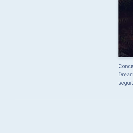
Concen
Dream 
seguit