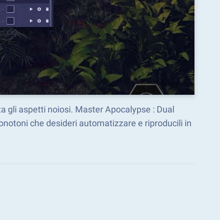
a gli aspetti noiosi. Master Apocalypse : Dual
otoni che desideri automatizzare e riproducili in