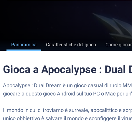
Panoramica
Caratteristiche del gioco
Come giocar
Gioca a Apocalypse : Dual
Apocalypse : Dual Dream è un gioco casual di ruolo MMO
giocare a questo gioco Android sul tuo PC o Mac per un
Il mondo in cui ci troviamo è surreale, apocalittico e 
unico obbiettivo è salvare il mondo e sconfiggere il vir