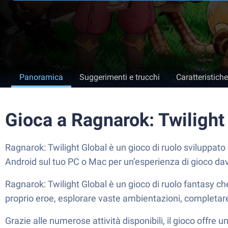
Panoramica
Suggerimenti e trucchi
Caratteristiche
Gioca a Ragnarok: Twilight
Ragnarok: Twilight Global è un gioco di ruolo sviluppat
Android sul tuo PC o Mac per un’esperienza di gioco da
Ragnarok: Twilight Global è un gioco di ruolo fantasy ch
proprio eroe, esplorare vaste ambientazioni, completar
Grazie alle numerose attività disponibili, il gioco offre