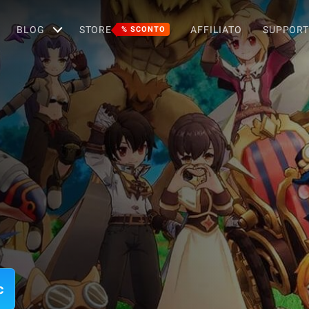
BLOG
STORE
AFFILIATO
SUPPOR
% SCONTO
c