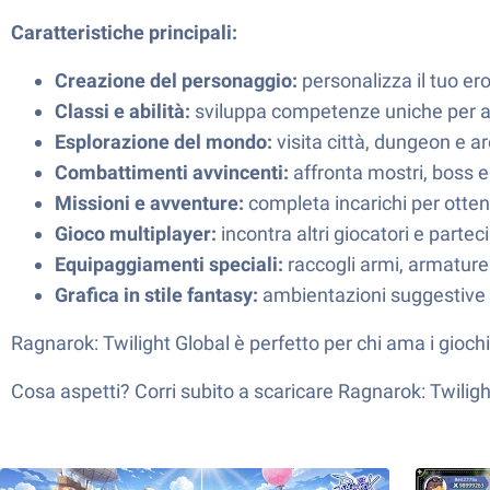
Caratteristiche principali:
Creazione del personaggio:
personalizza il tuo ero
Classi e abilità:
sviluppa competenze uniche per af
Esplorazione del mondo:
visita città, dungeon e ar
Combattimenti avvincenti:
affronta mostri, boss e
Missioni e avventure:
completa incarichi per otte
Gioco multiplayer:
incontra altri giocatori e partec
Equipaggiamenti speciali:
raccogli armi, armature 
Grafica in stile fantasy:
ambientazioni suggestive e
Ragnarok: Twilight Global è perfetto per chi ama i giochi
Cosa aspetti? Corri subito a scaricare Ragnarok: Twiligh