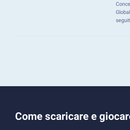
Concen
Global
seguit
Come scaricare e giocar