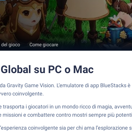
 del gioco
Come giocare
 Global su PC o Mac
o da Gravity Game Vision. L’emulatore di app BlueStacks è 
vvero coinvolgente.
e trasporta i giocatori in un mondo ricco di magia, avventu
e missioni e combattere contro mostri sempre più potent
 un’esperienza coinvolgente sia per chi ama l’esplorazione 