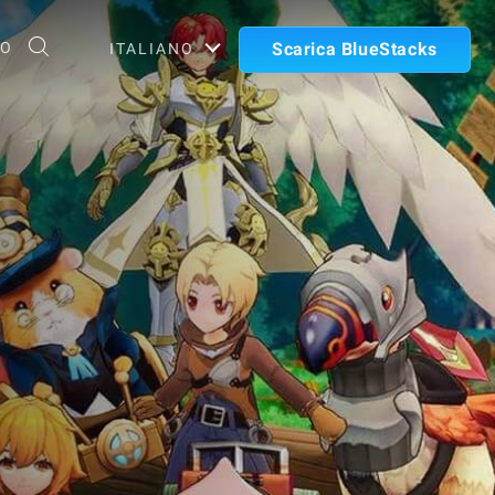
TO
Scarica BlueStacks
ITALIANO