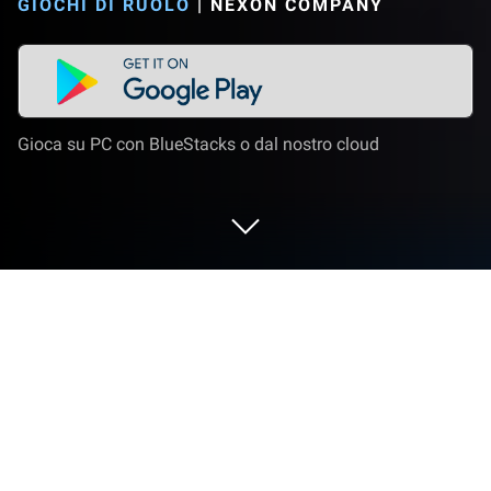
GIOCHI DI RUOLO
|
NEXON COMPANY
Gioca su PC con BlueStacks o dal nostro cloud
Gioca a Argent Twilight su PC o Mac
Argent Twilight è un gioco di ruolo sviluppato da
NEXON Company. L’App player BlueStacks è la
migliore piattaforma per giocare a questo titolo