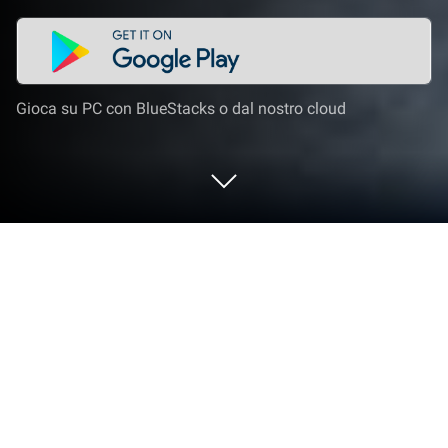
Gioca su PC con BlueStacks o dal nostro cloud
Gioca a City Bus Driving and Racing su
PC o Mac
Porta il tuo A-game su City Bus Driving and Racing, il
gioco sensazionale di Giochi di ruolo di Gaming Mob.
Dai al tuo gameplay la spinta di cui ha bisogno con