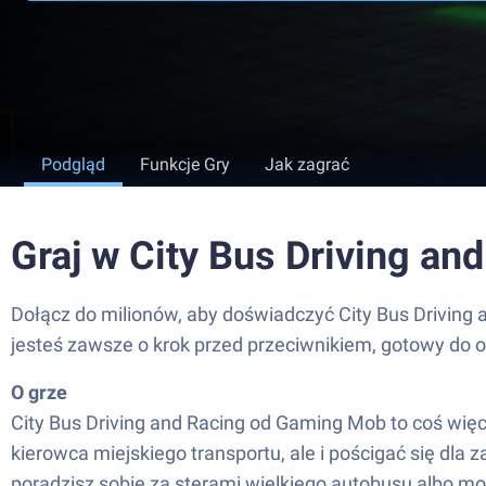
Podgląd
Funkcje Gry
Jak zagrać
Graj w City Bus Driving an
Dołącz do milionów, aby doświadczyć City Bus Driving 
jesteś zawsze o krok przed przeciwnikiem, gotowy do o
O grze
City Bus Driving and Racing od Gaming Mob to coś więce
kierowca miejskiego transportu, ale i pościgać się dla
poradzisz sobie za sterami wielkiego autobusu albo m