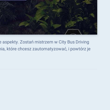
e aspekty. Zostań mistrzem w City Bus Driving
a, które chcesz zautomatyzować, i powtórz je