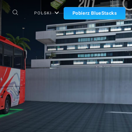
Pobierz BlueStacks
POLSKI