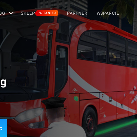
OG
SKLEP
PARTNER
WSPARCIE
% TANIEJ
ng
c