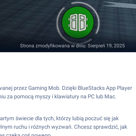
Strona zmodyfikowana w dniu
:
Sierpień 19, 2025
owanej przez Gaming Mob. Dzięki BlueStacks App Player
niu za pomocą myszy i klawiatury na PC lub Mac.
tym świecie dla tych, którzy lubią poczuć się jak
pełnym ruchu i różnych wyzwań. Chcesz sprawdzić, jak
zas czeka coś nowego.