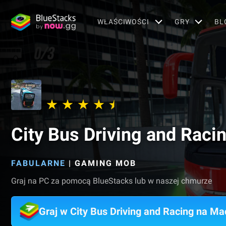
WŁAŚCIWOŚCI
GRY
BL
City Bus Driving and Raci
FABULARNE
|
GAMING MOB
Graj na PC za pomocą BlueStacks lub w naszej chmurze
Graj w City Bus Driving and Racing na Ma