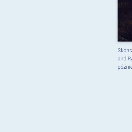
Skonc
and R
późni