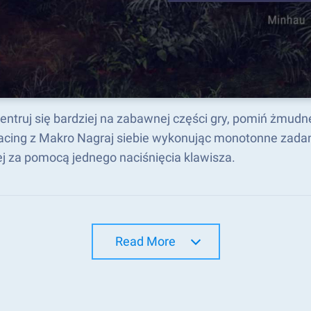
entruj się bardziej na zabawnej części gry, pomiń żmudn
acing z Makro Nagraj siebie wykonując monotonne zadani
ej za pomocą jednego naciśnięcia klawisza.
Read More