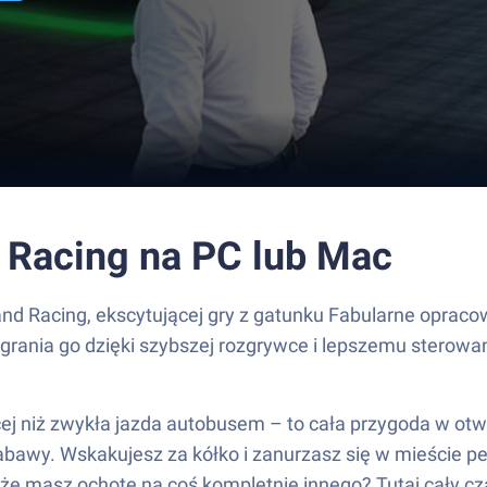
d Racing na PC lub Mac
and Racing, ekscytującej gry z gatunku Fabularne oprac
grania go dzięki szybszej rozgrywce i lepszemu sterowa
j niż zwykła jazda autobusem – to cała przygoda w otwar
 zabawy. Wskakujesz za kółko i zanurzasz się w mieście 
oże masz ochotę na coś kompletnie innego? Tutaj cały c