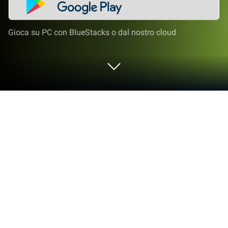
Gioca su PC con BlueStacks o dal nostro cloud
Gioca a CubeCraft su PC o Mac
CubeCraft è un gioco di ruolo sviluppato da
SayGames Ltd. L’App player BlueStacks è la migliore
piattaforma per giocare a questo titolo Android sul
tuo PC o Mac, per un’esperienza di gioco
coinvolgente.