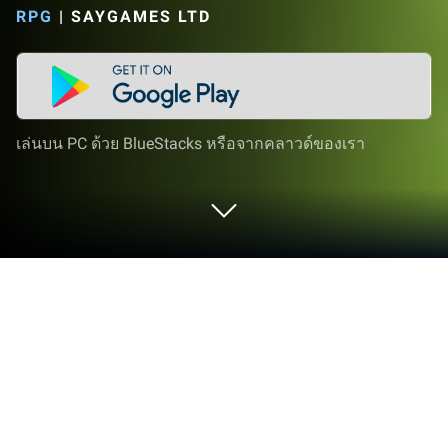
RPG
|
SAYGAMES LTD
เล่นบน PC ด้วย BlueStacks หรือจากคลาวด์ของเรา
เล่น CubeCraft บน PC และ Mac
CubeCraft เป็นเกมแนว RPG ที่พัฒนาโดย SayGames
Ltd BlueStacks แอปเพลเยอร์เป็นแพลตฟอร์มที่ให้คุณ
สามารถเล่นเกม Android บนเครื่อง PC หรือ MAC เพื่อ