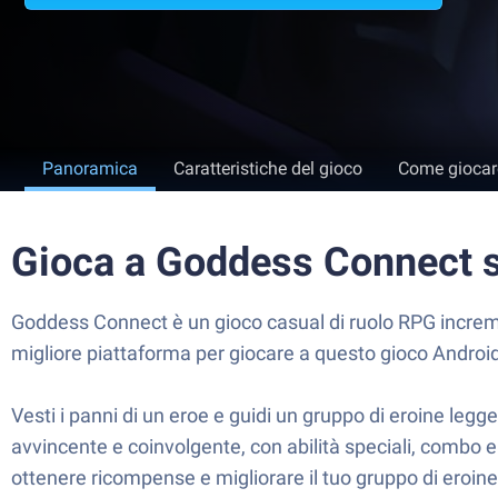
Panoramica
Caratteristiche del gioco
Come giocar
Gioca a Goddess Connect 
Goddess Connect è un gioco casual di ruolo RPG increme
migliore piattaforma per giocare a questo gioco Androi
Vesti i panni di un eroe e guidi un gruppo di eroine leg
avvincente e coinvolgente, con abilità speciali, combo e 
ottenere ricompense e migliorare il tuo gruppo di eroine