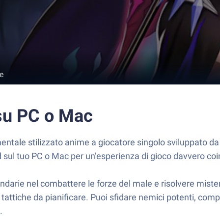
e
su PC o Mac
ntale stilizzato anime a giocatore singolo sviluppato da
d sul tuo PC o Mac per un’esperienza di gioco davvero co
gendarie nel combattere le forze del male e risolvere mist
tattiche da pianificare. Puoi sfidare nemici potenti, comp
.