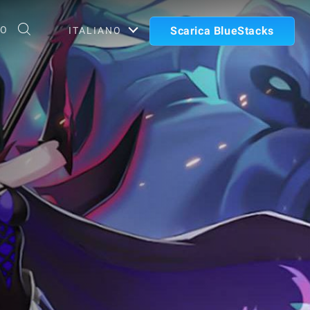
TO
Scarica BlueStacks
ITALIANO