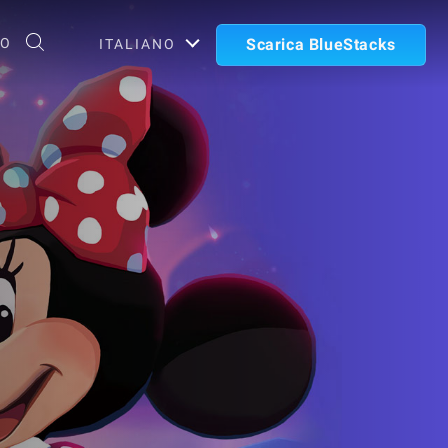
TO
Scarica BlueStacks
ITALIANO