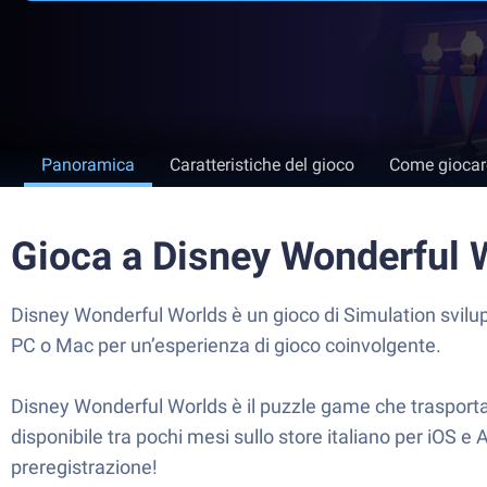
Panoramica
Caratteristiche del gioco
Come giocar
Gioca a Disney Wonderful 
Disney Wonderful Worlds è un gioco di Simulation svilup
PC o Mac per un’esperienza di gioco coinvolgente.
Disney Wonderful Worlds è il puzzle game che trasporta
disponibile tra pochi mesi sullo store italiano per iOS 
preregistrazione!