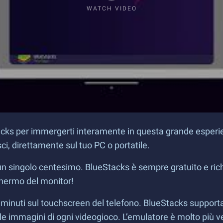
WATCH VIDEO
ks per immergerti interamente in questa grande esperien
isci, direttamente sul tuo PC o portatile.
un singolo centesimo. BlueStacks è sempre gratuito e ri
chermo del monitor!
i minuti sul touchscreen del telefono. BlueStacks suppor
 le immagini di ogni videogioco. L’emulatore è molto più