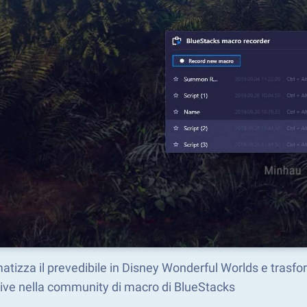
tizza il prevedibile in Disney Wonderful Worlds e trasf
ive nella community di macro di BlueStacks