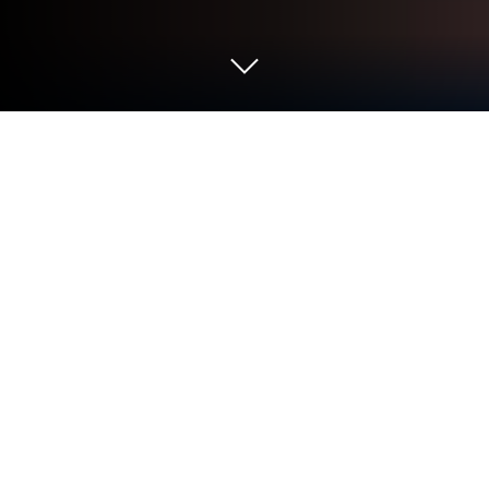
Gioca a Forge Shop - gioco d'affari su
PC o Mac
Forge Shop – gioco d’affari dà vita al genere
Simulazione e lancia sfide entusiasmanti per i
giocatori. Sviluppato da Joymeng (環球文化傳媒有
限公司), questo gioco Android è meglio
sperimentato su BlueStacks, il player di app numero
1 al mondo per utenti PC e Mac.
Informazioni sul gioco