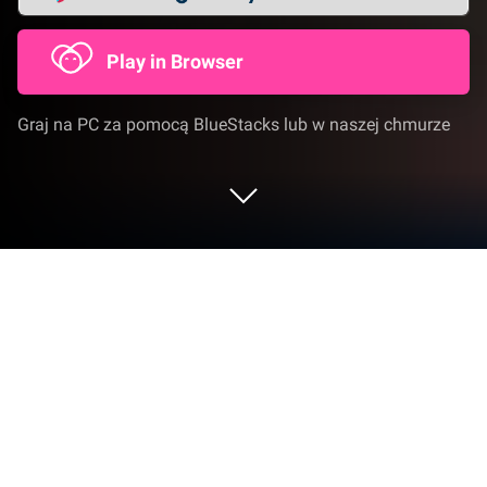
Play in Browser
Graj na PC za pomocą BlueStacks lub w naszej chmurze
Graj w Forge Shop - Business Game
na PC lub Mac
Forge Shop – Business Game od innowatorów i
twórców z Joymeng (環球文化傳媒有限公司) to
kolejny świetny dodatek do świata gier z gatunku