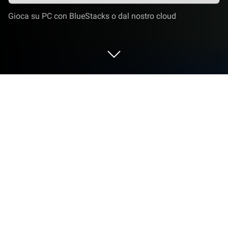
Gioca su PC con BlueStacks o dal nostro cloud
Gioca a Train Manager - 2023 su PC o
Mac
Train Manager – 2023 è un gioco di simulazione
sviluppato da Xombat Development – Airline
manager games. L’emulatore di app BlueStacks è la
migliore piattaforma per giocare a questo gioco
Android sul tuo PC o Mac per un’esperienza di gioco
davvero coinvolgente.