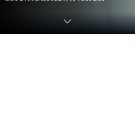
Gioca a Bid Wars 2: Impero di Pegni
su PC o Mac
Bid Wars 2: Impero di Pegni dà vita al genere
Strategia e lancia sfide entusiasmanti per i giocatori.
Sviluppato da By Aliens L.L.C-F.Z, questo gioco
Android è meglio sperimentato su BlueStacks, il
player di app numero 1 al mondo per utenti PC e
Mac.
Informazioni sul gioco