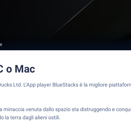
e
PC o Mac
ucks Ltd. L’App player BlueStacks è la migliore piattafor
 minaccia venuta dallo spazio sta distruggendo e conquista
 terra dagli alieni ostili.