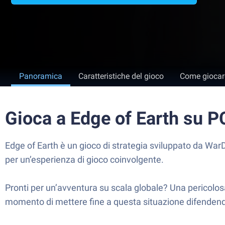
Panoramica
Caratteristiche del gioco
Come giocar
Gioca a Edge of Earth su 
Edge of Earth è un gioco di strategia sviluppato da WarD
per un’esperienza di gioco coinvolgente.
Pronti per un’avventura su scala globale? Una pericolosa
momento di mettere fine a questa situazione difendendo la