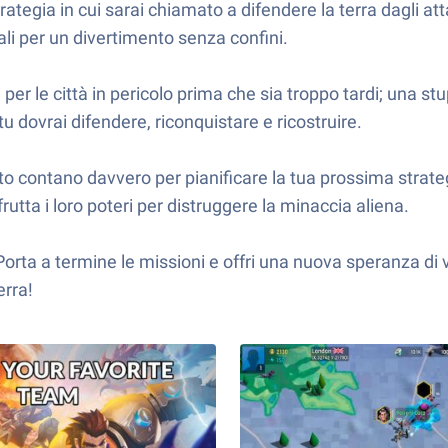
trategia in cui sarai chiamato a difendere la terra dagli a
li per un divertimento senza confini.
er le città in pericolo prima che sia troppo tardi; una st
u dovrai difendere, riconquistare e ricostruire.
mento contano davvero per pianificare la tua prossima stra
sfrutta i loro poteri per distruggere la minaccia aliena.
 Porta a termine le missioni e offri una nuova speranza di 
erra!