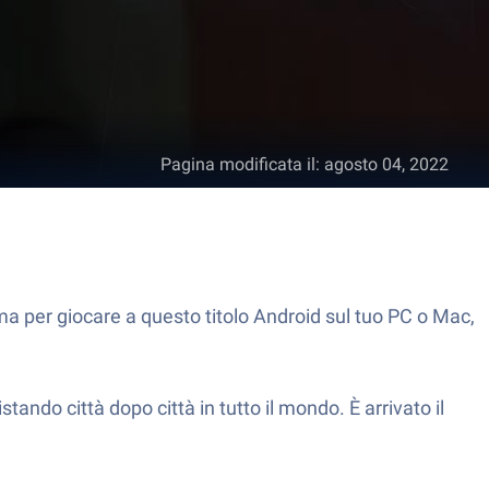
Pagina modificata il
:
agosto 04, 2022
ma per giocare a questo titolo Android sul tuo PC o Mac,
ndo città dopo città in tutto il mondo. È arrivato il