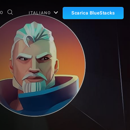
TO
Scarica BlueStacks
ITALIANO