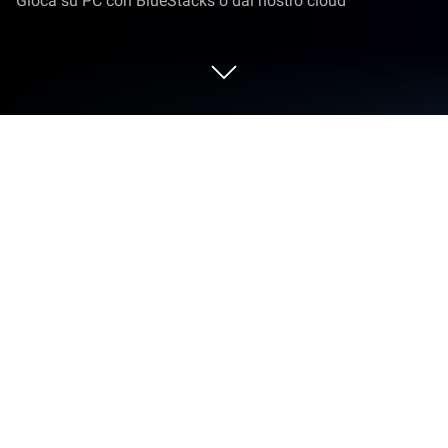
Gioca su PC con BlueStacks o dal nostro cloud
Gioca a Empire Defender TD su PC o
Mac
Empire Defender TD è un gioco di strategia
sviluppato da ZITGA. L’app player di BlueStacks è la
migliore piattaforma per giocare a questo gioco
Android sul tuo PC o Mac per un’esperienza di gioco
coinvolgente.
Pensi di essere un maestro dei giochi di strategia? È