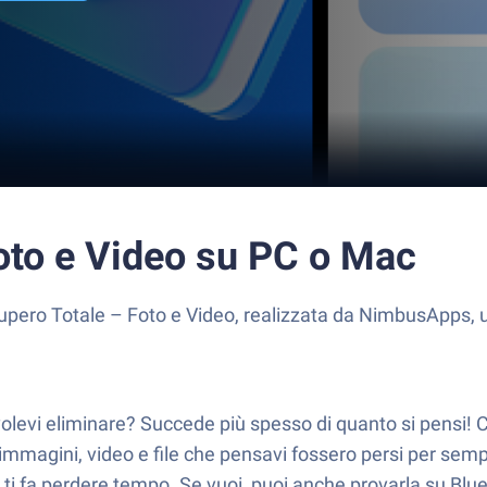
oto e Video su PC o Mac
Recupero Totale – Foto e Video, realizzata da NimbusApps,
 volevi eliminare? Succede più spesso di quanto si pensi
 immagini, video e file che pensavi fossero persi per sempr
on ti fa perdere tempo. Se vuoi, puoi anche provarla su B