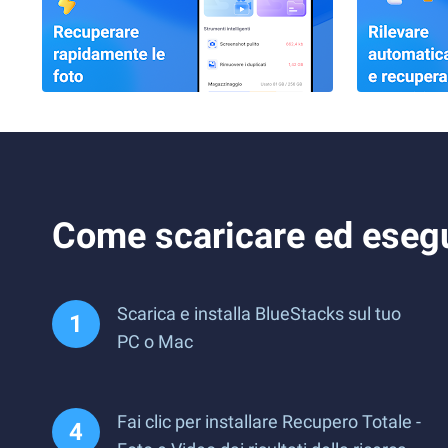
Come scaricare ed esegu
Scarica e installa BlueStacks sul tuo
PC o Mac
Fai clic per installare Recupero Totale -