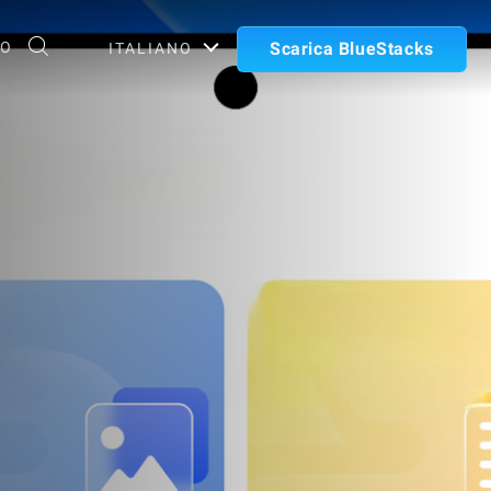
TO
Scarica BlueStacks
ITALIANO