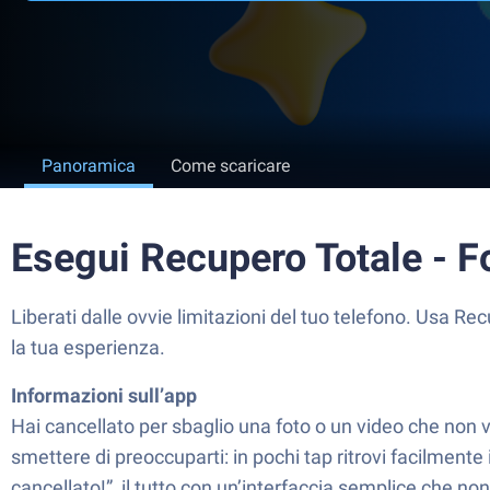
Panoramica
Come scaricare
Esegui Recupero Totale - F
Liberati dalle ovvie limitazioni del tuo telefono. Usa 
la tua esperienza.
Informazioni sull’app
Hai cancellato per sbaglio una foto o un video che non
smettere di preoccuparti: in pochi tap ritrovi facilmente
cancellato!”, il tutto con un’interfaccia semplice che n