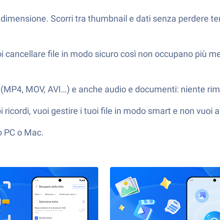
o o dimensione. Scorri tra thumbnail e dati senza perdere 
oi cancellare file in modo sicuro così non occupano più m
o (MP4, MOV, AVI…) e anche audio e documenti: niente rim
 ricordi, vuoi gestire i tuoi file in modo smart e non vuoi
uo PC o Mac.