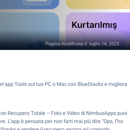
Pagina modificata il
:
luglio 16, 2025
 un’app Tools sul tuo PC o Mac con BlueStacks e migliora
! Con Recupero Totale – Foto e Video di NimbusApps puoi
e. L’app è pensata per non farti mai più dire “Ops, l’ho
lueStacks e rendere il recupero ancora più comodo.