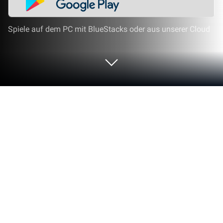
Spiele auf dem PC mit BlueStacks oder aus unserer Cloud
Nutze Alle Fotos Wiederherstellen auf
deinem PC oder Mac
Was ist besser, als Alle Fotos Wiederherstellen von
NimbusApps? Na klar: Sie mit BlueStacks auf dem
großen, überlegenen Bildschirm deines PCs oder
Macs zu nutzen. Probiere es aus und überzeug dich
selbst.