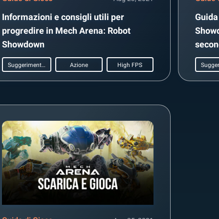
Informazioni e consigli utili per
Guida
progredire in Mech Arena: Robot
Showd
Showdown
second
Suggerimenti e trucchi
Azione
High FPS