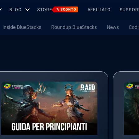
BLOG
STORE
AFFILIATO
SUPPOR
% SCONTO
Inside BlueStacks
Roundup BlueStacks
News
Codi