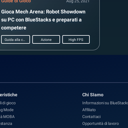
Guide di Gioco
Aug 25, 2021
Gioca Mech Arena: Robot Showdown
su PC con BlueStacks e preparati a
competere
Guida alla configurazione del PC
Azione
High FPS
eristiche
Chi SIamo
i di gioco
Informazioni su BlueStack
ng Mode
Affiliato
tà MOBA
Contattaci
nstanza
Opportunità di lavoro