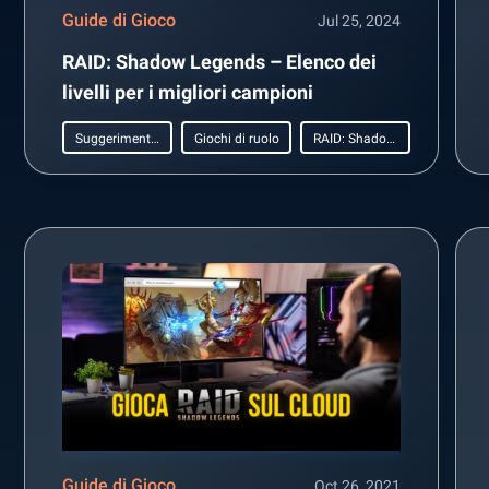
Guide di Gioco
Jul 25, 2024
RAID: Shadow Legends – Elenco dei
livelli per i migliori campioni
Suggerimenti e trucchi
Giochi di ruolo
RAID: Shadow Legends
Guide di Gioco
Oct 26, 2021