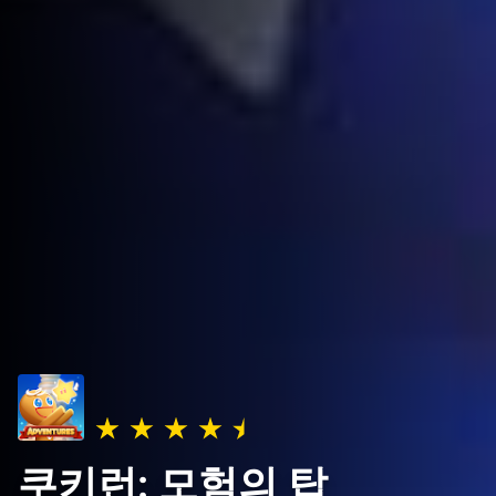
쿠키런: 모험의 탑