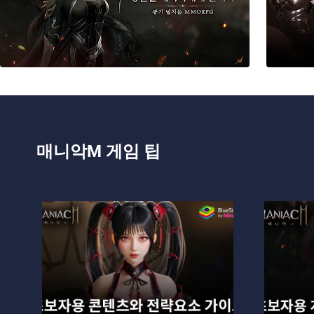
매니악M 게임 팁