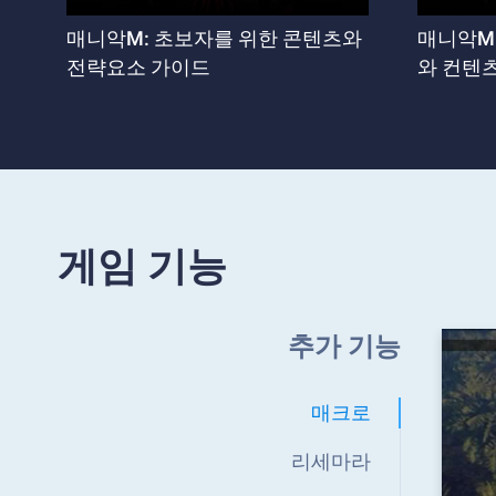
매니악M: 초보자를 위한 콘텐츠와
매니악M
전략요소 가이드
와 컨텐
게임 기능
추가 기능
매크로
리세마라