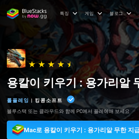
특징
게임
블로그
용칼이 키우기 : 용가리알 
롤플레잉
|
킹콩소프트
블루스택 또는 클라우드와 함께 PC에서 플레이해 보세요
Mac로 용칼이 키우기 : 용가리알 무한 지급