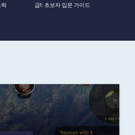
트릭
급!: 초보자 입문 가이드