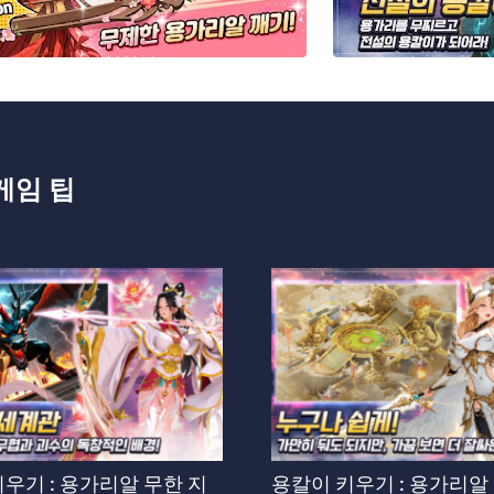
게임 팁
우기 : 용가리알 무한 지
용칼이 키우기 : 용가리알