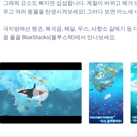
그래픽 요소도 빠지면 섭섭합니다. 계절이 바뀌고 해가 
우고 여러 동물을 탄생시켜보세요! 그러다 보면 어느새
극지방에선 펭귄, 북극곰, 해달, 무스, 사향소 갈매기 
움 폴을 BlueStacks(블루스택)에서 만나보세요.