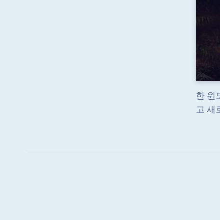
한 윈
고 새