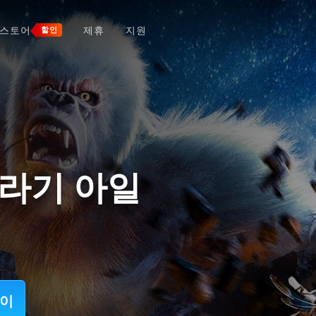
스토어
제휴
지원
할인
쥬라기 아일
레이