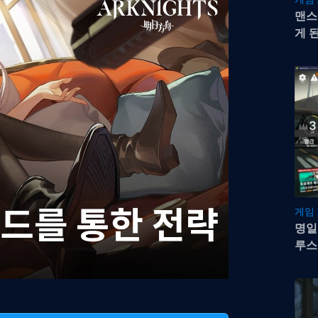
맨스
게 
스택
게임
명일
루스
봐요