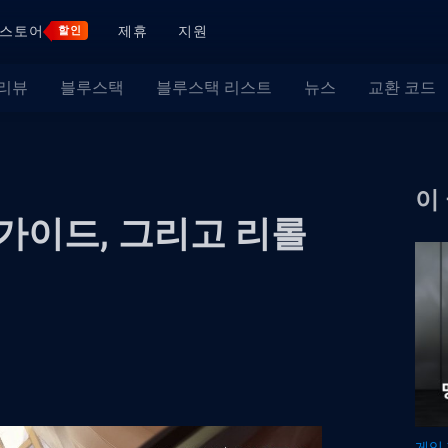
스토어
제휴
지원
할인
 리뷰
블루스택
블루스택 리스트
뉴스
교환 코드
이
 가이드, 그리고 리롤
게임