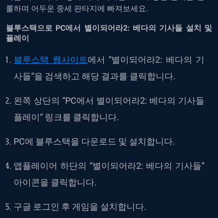
롤하며 어두운 중세 판타지에 빠져보세요.
블루스택으로
PC
에서
별이되어라2: 베다의 기사들
설치
및
플레이
블루스택 웹사이트
에서
“
별이되어라2: 베다의 기
사들
”
을
검색하고
해당
결과를
클릭합니다
.
왼쪽
상단의
“PC
에서
별이되어라2: 베다의 기사들
플레이
”
링크를
클릭합니다
.
PC
에
블루스택을
다운로드 및 설치합니다
.
앱플레이어
하단의
“
별이되어라2: 베다의 기사들
”
아이콘을
클릭합니다
.
구글 로그인 후
게임을
설치합니다
.