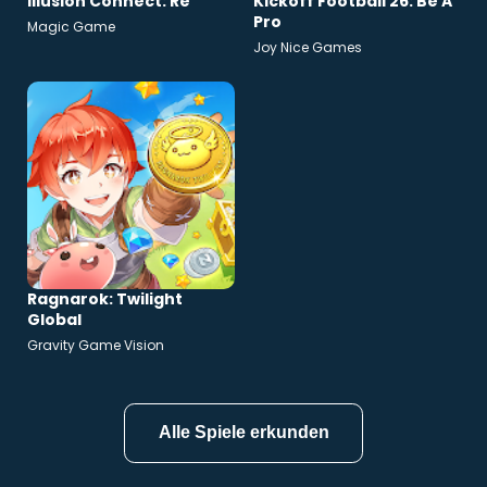
Illusion Connect: Re
Kickoff Football 26: Be A
Pro
Magic Game
Joy Nice Games
Ragnarok: Twilight
Global
Gravity Game Vision
Alle Spiele erkunden