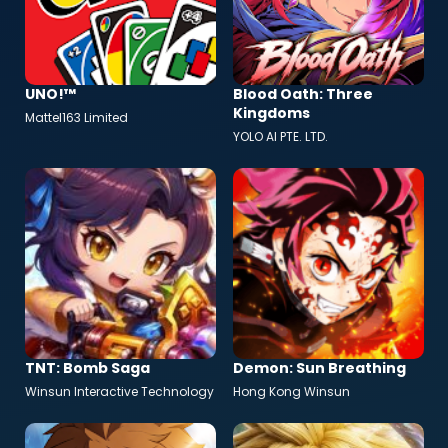
UNO!™
Blood Oath: Three
Kingdoms
Mattel163 Limited
YOLO AI PTE. LTD.
TNT: Bomb Saga
Demon: Sun Breathing
Winsun Interactive Technology
Hong Kong Winsun