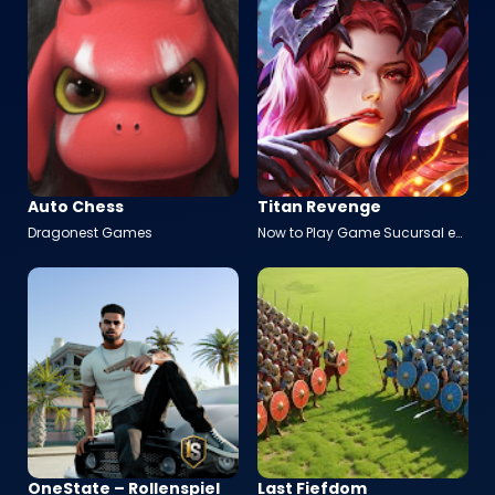
Auto Chess
Titan Revenge
Dragonest Games
Now to Play Game Sucursal en
España
OneState – Rollenspiel
Last Fiefdom