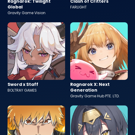
Ragnarok: Twilight
Clash of Critters
Global
FARLIGHT
Gravity Game Vision
Sword x Staff
Ragnarok X: Next
Generation
BOLTRAY GAMES
Gravity Game Hub PTE. LTD.