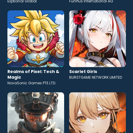
Exptional Global
FunPlus International AG
Realms of Pixel: Tech &
Scarlet Girls
Magic
BURSTGAME NETWORK LIMITED
NovaSonic Games PTE.LTD.