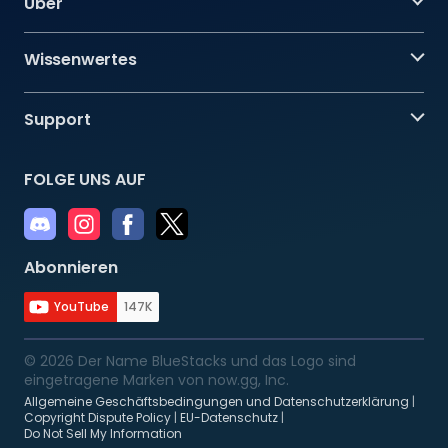
Über
Wissenwertes
Support
FOLGE UNS AUF
Abonnieren
YouTube
147K
© 2026 Der Name BlueStacks und das Logo sind
eingetragene Marken von now.gg, Inc.
Allgemeine Geschäftsbedingungen und Datenschutzerklärung
|
Copyright Dispute Policy
|
EU-Datenschutz
|
Do Not Sell My Information