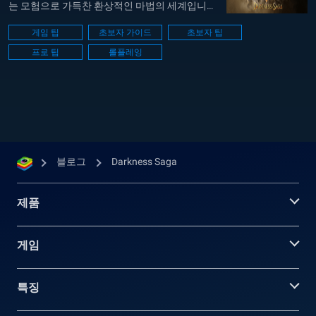
는 모험으로 가득찬 환상적인 마법의 세계입니다.
Darkness Saga의 매혹적인 세계에서 다양한 마
게임 팁
초보자 가이드
초보자 팁
법을 탐구하고 내면의 힘을 발산할 수 있는 거대
프로 팁
롤플레잉
한 여정을 시작해 보세요. Darkness Saga는 숨막
히는 전투 이펙트와 다양한 모험으로 가득한 환상
적인 마법의 세계에 여러분을 초대합니다. 마법의
땅을 탐험하고, 장비를...
블로그
Darkness Saga
제품
게임
특징