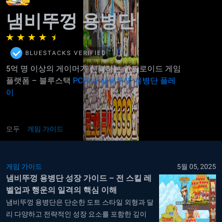
냄비뚜껑 용병단
BLUESTACKS VERIFIED
5억 명 이상의 게이머가 신뢰하는 안드로이드 게임
플랫폼 – 블루스택
PC에서 냄비뚜껑 용병단 플레
이
모두
게임 가이드
게임 가이드
5월 05, 2025
냄비뚜껑 용병단 성장 가이드 – 전 스킬 레
벨업과 행운의 일격의 핵심 이해
냄비뚜껑 용병단은 단순한 도트 스타일 외형과 달
리 다양하고 전략적인 성장 요소를 포함한 깊이