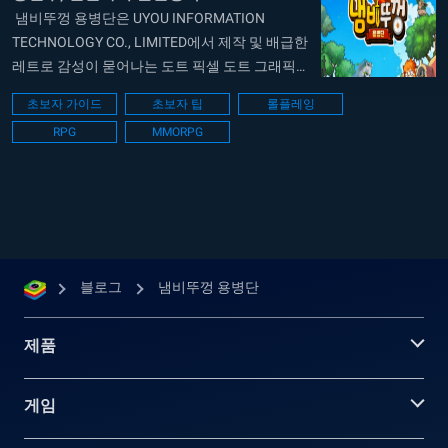
냄비뚜껑 용병단은 UYOU INFORMATION
TECHNOLOGY CO., LIMITED에서 제작 및 배급한
레트로 감성이 묻어나는 도트 픽셀 도트 그래픽의
레트로 감성 향수를 살린 모바일 MMORPG로, 간
초보자 가이드
초보자 팁
롤플레잉
편한 조작과 자동 전투 시스템을 앞세워 누구나
RPG
MMORPG
쉽게 즐길 수 있는 게임입니다. 중국에서 먼저 선
보인 원작을 기반으로, 국내 유저들에게도 익숙한
메이플스토리 스타일의 구성과 자유로운 전직 시
스템이 큰...
블로그
냄비뚜껑 용병단
제품
게임