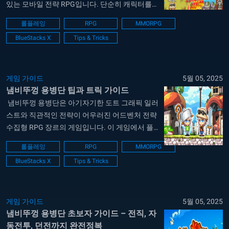
있는 모바일 전략 RPG입니다. 단순히 캐릭터를
수집하는 데 그치지 않고, 스킬 강화, 장비 세련, 속
롤플레잉
RPG
MMORPG
성 최적화 등 다층적인 성장 전략을 요구하는 점
BlueStacks X
Tips & Tricks
이 특징입니다. 특히 전투 효율을 크게 좌우하는
‘스킬 레벨’과 ‘행운의 일격’ 시스템은 많은 유저들
이 간과하기 쉬운...
게임 가이드
5월 05, 2025
냄비뚜껑 용병단 팁과 트릭 가이드
냄비뚜껑 용병단은 아기자기한 도트 그래픽 일러
스트와 직관적인 전략이 어우러진 어드벤처 전략
수집형 RPG 장르의 게임입니다. 이 게임에서 플
레이어는 다양한 용병들을 수집하고, 조합과 배치
롤플레잉
RPG
MMORPG
를 통해 강력한 적들을 물리치며 스토리를 진행하
BlueStacks X
Tips & Tricks
게 됩니다. 이 가이드에서는 게임을 처음 접하거
나 효율적으로 성장하고 싶은 분들을 위해 성장
자원 관리, 배치 전략, 속성 활용, 장비 강화법, 무
과금...
게임 가이드
5월 05, 2025
냄비뚜껑 용병단 초보자 가이드 – 전직, 자
동전투, 던전까지 완전정복