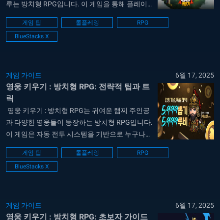
루는 방치형 RPG입니다. 이 게임을 통해 플레이
어는 귀여운 주인공 ‘햄찌’를 중심으로, 다양한 영
게임 팁
롤플레잉
RPG
웅을 수집하고 장비를 파밍하며 전투력을 높이는
BlueStacks X
경험을 하게 됩니다. 이 게임은 월드 맵과 몬스터
구성도 다양해 콘텐츠의 양과 깊이 모두 뛰어난
편이며, 전통적인...
게임 가이드
6월 17, 2025
영웅 키우기 : 방치형 RPG: 전략적 팁과 트
릭
영웅 키우기 : 방치형 RPG는 귀여운 햄찌 주인공
과 다양한 영웅들이 등장하는 방치형 RPG입니다.
이 게임은 자동 전투 시스템을 기반으로 누구나
쉽게 플레이할 수 있지만, 세부 콘텐츠와 전략적
게임 팁
롤플레잉
RPG
요소까지 겸비해 깊이 있는 재미를 선사하는 게임
BlueStacks X
입니다. 본 가이드에서는 영웅 키우기의 전반적인
시스템 설명은 물론, 유저들이 자주 놓치는 팁과
트릭을 항목별로 정리하여 소개합니다....
게임 가이드
6월 17, 2025
영웅 키우기 : 방치형 RPG: 초보자 가이드