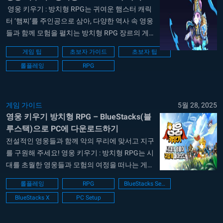
영웅 키우기 : 방치형 RPG는 귀여운 햄스터 캐릭
터 ‘햄찌’를 주인공으로 삼아, 다양한 역사 속 영웅
들과 함께 모험을 펼치는 방치형 RPG 장르의 게
임입니다. 자동 전투 시스템을 기반으로 별다른
게임 팁
초보자 가이드
초보자 팁
조작 없이도 캐릭터가 성장하며, 직관적인 인터페
롤플레잉
RPG
이스와 다양한 콘텐츠로 방치형 장르에 익숙하지
않은 초보자도 쉽게 접근할 수 있는 것이 특징입
니다. 이번 가이드에서는 초보자가 꼭...
게임 가이드
5월 28, 2025
영웅 키우기 방치형 RPG – BlueStacks(블
루스택)으로 PC에 다운로드하기
전설적인 영웅들과 함께 악의 무리에 맞서고 지구
를 구원해 주세요! 영웅 키우기 : 방치형 RPG는 시
대를 초월한 영웅들과 모험의 여정을 떠나는 게임
입니다. 2015년 카카오 게임 대상을 받은 게임 ‘영
롤플레잉
RPG
BlueStacks Setup
웅’의 재탄생! 알렉산더, 아더왕, 잔다르크, 이순신
BlueStacks X
PC Setup
까지, 전설의 영웅들을 조합하여 오프라인에서도
전략적인 전투를 진행하여 쉽고 빠르게 성장할 수