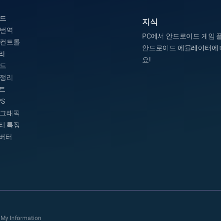
모드
지식
 번역
PC에서 안드로이드 게임 
 컨트롤
안드로이드 에뮬레이터에 
라
요!
모드
 정리
트
PS
 그래픽
티 특징
컨버터
 My Information