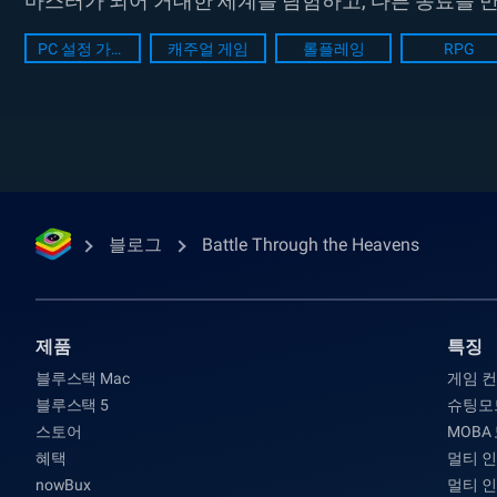
마스터가 되어 거대한 세계를 탐험하고, 다른 동료를 만
행되며 근거리...
PC 설정 가이드
캐주얼 게임
롤플레잉
RPG
블로그
Battle Through the Heavens
제품
특징
블루스택 Mac
게임 
블루스택 5
슈팅모
스토어
MOBA
혜택
멀티 
nowBux
멀티 