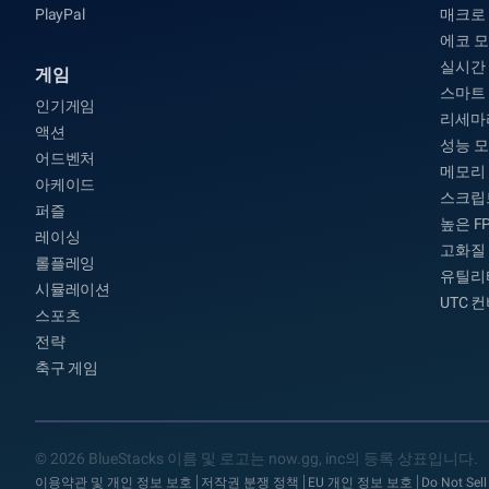
PlayPal
매크로
에코 
실시간
게임
스마트
인기게임
리세마
액션
성능 
어드벤처
메모리
아케이드
스크립
퍼즐
높은 F
레이싱
고화질
롤플레잉
유틸리
시뮬레이션
UTC 
스포츠
전략
축구 게임
© 2026 BlueStacks 이름 및 로고는 now.gg, inc의 등록 상표입니다.
이용약관 및 개인 정보 보호
저작권 분쟁 정책
EU 개인 정보 보호
Do Not Sell