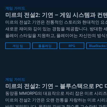
게임 가이드
미르의 전설2: 기연 – 게임 시스템과 컨
미르의 전설2: 기연은 전통적인 스토리와 현대적인 요
새로운 재미와 깊이 있는 경험을 제공합니다. 방대한 
플레이 스타일을 지원하고, 플레이어는 자신만의 방식으
시스템, 문파와 경쟁 콘텐츠 등은 이 게임의 매력을...
게임 팁
롤플레잉
RPG
BlueStacks 
게임 가이드
미르의 전설2: 기연 – 블루스택으로 PC
동양풍 MMORPG의 대표작으로 자리 잡은 미르 시리즈
미르의 전설2: 기연은 오랜 전통을 자랑하는 미르 시
바일 게임입니다. 원작의 감성과 향수를 고스란히 간