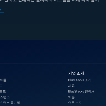
X
기업 소개
컨트롤
BlueStacks 소개
드
제휴
 모드
BlueStacks 연락처
인스턴스
채용
인스턴스 동기화
언론 보도