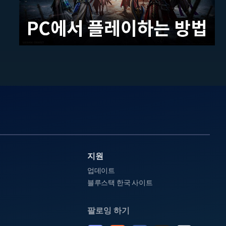
지원
업데이트
블루스택 한국 사이트
팔로잉 하기