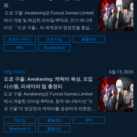
드
도쿄 구울: Awakening은 Funcat Games Limited
에서 개발 및 배급한 모바일 RPG로, 인기 애니메
이션 『도쿄 구울』의 세계관과 명장면을 충실하
게 재현한 작품입니다. 이 게임을 통해 플레이어
초보자 가이드
초보자 팁
롤플레잉
는 카네키 켄, 토우카 키리시마, 츠키야마 슈 등 30
RPG
BlueStacks X
명 이상의 캐릭터를 수집하고 팀을 구성해, 다양
한 스토리 모드와 전투 콘텐츠에서 전략적인 전투
를 펼칠 수 있습니다. 이 가이드에서는 초보자
가...
게임 가이드
6월 15, 2026
도쿄 구울: Awakening: 캐릭터 육성, 모집
시스템, 리세마라 팁 총정리
도쿄 구울: Awakening은 Funcat Games Limited
에서 개발한 모바일 RPG로, 원작 애니메이션 “도
쿄 구울”의 명장면과 캐릭터를 생생하게 재현한
게임입니다. 플레이어는 다양한 캐릭터와 전략적
게임 팁
롤플레잉
RPG
인 전투 시스템을 통해 스토리 모드, PVP, 던전 콘
BlueStacks X
롤플레잉
텐츠를 즐길 수 있습니다. 이번 팁과 트릭 가이드