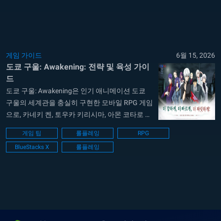
에서는 캐릭터 육성 심화, 모집(뽑기) 시스템 최적
화, 리세마라 추가 팁 등 초보자 가이드에서 다루
지...
게임 가이드
6월 15, 2026
도쿄 구울: Awakening: 전략 및 육성 가이
드
도쿄 구울: Awakening은 인기 애니메이션 도쿄
구울의 세계관을 충실히 구현한 모바일 RPG 게임
으로, 카네키 켄, 토우카 키리시마, 아몬 코타로 등
다양한 캐릭터를 수집하고, 속성과 전투 스타일을
게임 팁
롤플레잉
RPG
고려해 최적의 덱을 구성하는 것이 중요합니다.
BlueStacks X
롤플레잉
게임의 핵심 콘텐츠는 스토리 모드, 결투장(PvP),
조직 시스템, 토벌전 등이며, 속성 상성과 전략적
인 덱 배치를 통해 전투의 난이도를 극복할...