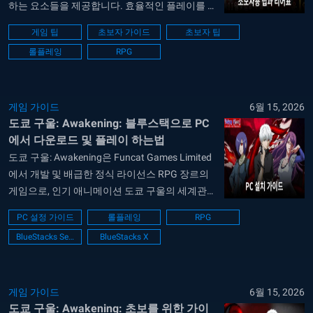
하는 요소들을 제공합니다. 효율적인 플레이를 위
한 중요한 팁들을 자세히 안내 드리겠습니다. 턴
게임 팁
초보자 가이드
초보자 팁
제도를 기반으로한 전투 게임의 전투는 턴 제도를
롤플레잉
RPG
기반으로 진행됩니다. 각 턴에서 플레이어는 주어
진 행동 횟수 내에서 카드를 사용하여 전투를 진
행합니다. 이 턴 제도를 통해 플레이어는 전략적
으로...
게임 가이드
6월 15, 2026
도쿄 구울: Awakening: 블루스택으로 PC
에서 다운로드 및 플레이 하는법
도쿄 구울: Awakening은 Funcat Games Limited
에서 개발 및 배급한 정식 라이선스 RPG 장르의
게임으로, 인기 애니메이션 도쿄 구울의 세계관을
충실히 재현한 모바일 게임입니다. 플레이어는 카
PC 설정 가이드
롤플레잉
RPG
네키 켄, 토우카 키리시마 등 30명 이상의 캐릭터
BlueStacks Setup
BlueStacks X
를 수집하고 자신만의 최강 팀을 구성해 전략적인
전투를 즐길 수 있습니다. 애니메이션의 주요 장
면을 3D 캐릭터 모델링으로 생생하게 재현했으
며, 스토리...
게임 가이드
6월 15, 2026
도쿄 구울: Awakening: 초보를 위한 가이