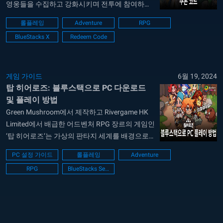
영웅들을 수집하고 강화시키며 전투에 참여하는
전략 기반의 게임 플레이를 즐길 수 있으며, 독특
롤플레잉
Adventure
RPG
한 스토리라인과 함께 풍부한 콘텐츠를 제공하여,
BlueStacks X
Redeem Code
플레이어가 판타지 세계의 평화를 위협하는 적들
과 싸우는 몰입감 넘치는 경험을 제공합니다. 그
런데 혹시 알고있으셨나요? 탑 히어로즈에서 무
료로 아이템을 얻을 수도...
게임 가이드
6월 19, 2024
탑 히어로즈: 블루스택으로 PC 다운로드
및 플레이 방법
Green Mushroom에서 제작하고 Rivergame HK
Limited에서 배급한 어드벤처 RPG 장르의 게임인
‘탑 히어로즈‘는 가상의 판타지 세계를 배경으로
한 전략 기반의 게임입니다. 이 게임은 플레이어
PC 설정 가이드
롤플레잉
Adventure
가 다양한 영웅을 수집하고, 그들의 능력을 강화
RPG
BlueStacks Setup
하며 전투에 참여하는 것을 주요 게임 플레이로
삼고 있습니다. 게임의 스토리는 판타지 세계의
평화를 위협하는 다양한 적들과의 전투를 중심으
로 전개됩니다. 플레이어는...