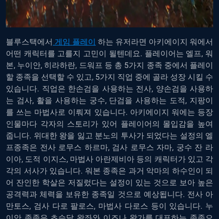
블루스택에서
게임 플레이
하는 유저라면 아키에이지 워에서
어떤 캐릭터를 고를지 고민이 될텐데요. 플레이어는 엘프, 워
본, 누이안, 히라하란, 드워프 등 총 5가지 종족 중에서 플레이
할 종족을 선택할 수 있고, 5가지 직업 중에 골라 성장 시킬 수
있습니다. 직업은 한손검을 사용하는 전사, 양손검을 사용하
는 검사, 활을 사용하는 궁수, 단검을 사용하는 도적, 지팡이
를 쓰는 마법사로 이뤄져 있습니다. 아키에이지 워에는 등장
인물마다 각자의 스토리가 있어 플레이어의 몰입감을 높여
줍니다. 위대한 왕을 잃고 분노의 투사가 되었다는 설정의 엘
프종족은 전사 로무스 하르마, 검사 로무스 자마, 궁수 잔 라
이아, 도적 이지스, 마법사 아란제비아 등의 캐릭터가 있고 각
각의 서사가 있습니다. 워본 종족은 과거 악마의 하수인이 되
어 잔인한 학살은 저질렀다는 설정이 있는 것으로 보아 높은
공격력과 체력을 보유한 종족일 것으로 예상됩니다. 전사 아
만토스, 검사 다로 팔로스, 마법사 다로스 등이 있습니다. 누
이안 종족은 초승달 왕좌와 이즈나 왕가를 대표하는 종족으