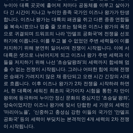
누이아 대륙 곳곳에 흩어져 저마다 공동체를 이루고 살아가
다 긴 시간이 지나고 누이안 종족 국가인 이즈나 왕가가 탄생
합니다. 이즈나 왕가는 대륙의 패권을 쥐고 다른 종종 연합들
을 복속시켰으나 멈출 줄 모르는 탐욕은 이즈나 왕가의 폭정
으로 귀결되며 드워프의 나라 ‘안델프 공화국’에 전쟁을 선포
하기에 이릅니다. 이를 두고 볼 수 없었던 주변 세력들이 이를
저지하기 위해 분연히 일어서며 전쟁이 시작됩니다. 이에 서
대륙은 셋으로 나뉘어지게 되고 이즈나 왕가 주변 세력과 이
들을 저지하기 위해 나선 ‘초승달왕좌’의 세력까지 합세해 멈
출 수 없는 전쟁이 시작됩니다. 그러나 어떠한 힘에 의해 전쟁
은 승패가 가려지지 않은 채 중단되고 오랜 시간 긴장의 시대
로 흐릅니다. 이후 이즈나 왕가가 2차 전쟁을 시작하려 하면
서, 현 대륙에 세워진 최초의 국가이자 시험을 통한 자 만이
왕위에 등극하며 누이안 정신 문화의 중심지인 ‘초승달 왕좌’,
앙숙이었지만 이즈나 왕가에 맞서 단합한 세 가문의 세력인
‘마리아노플’, ‘신중하고 충성심 강한 이들의 국가인 ‘안델프
공화국’ 등의 세력이 부딪치는 본격적인 4개 세력의 2차 전쟁
이 시작됩니다.