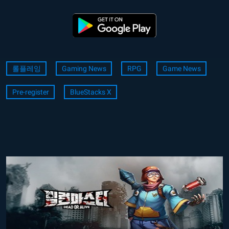
롤플레잉
Gaming News
RPG
Game News
Pre-register
BlueStacks X