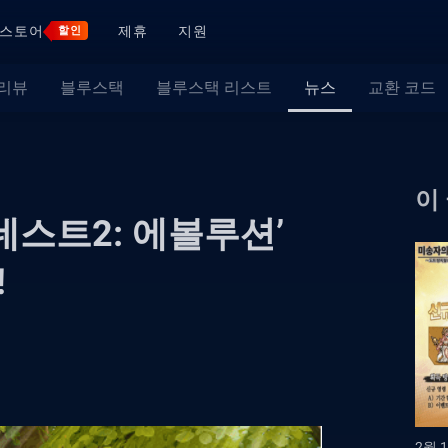
스토어
제휴
지원
할인
 리뷰
블루스택
블루스택 리스트
뉴스
교환 코드
이
네스트2: 에볼루션’
!
2월 1