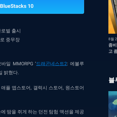
BlueStacks 10
 글로벌 출시
츠로 중무장
8월 2
좀비
고 
일 MMORPG ‘
드래곤네스트2
: 에볼루
일 밝혔다.
블
, 애플 앱스토어, 갤럭시 스토어, 원스토어
손에 땀을 쥐게 하는 던전 탐험 액션을 제공