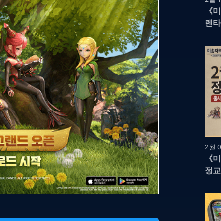
《미
렌타
영웅
2월 0
《미
정교
RP