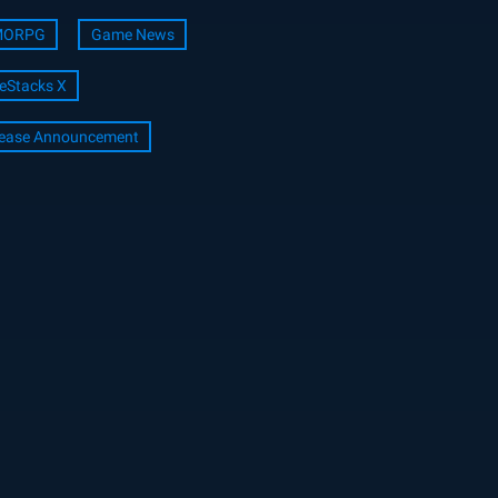
ORPG
Game News
eStacks X
lease Announcement