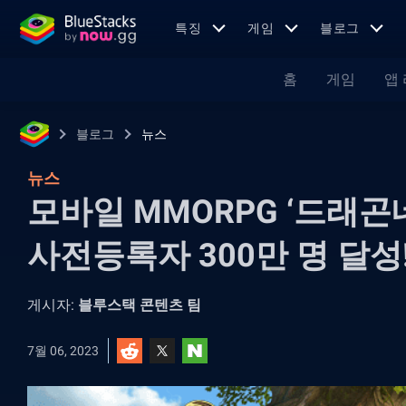
특징
게임
블로그
홈
게임
앱
블로그
뉴스
뉴스
모바일 MMORPG ‘드래곤
사전등록자 300만 명 달성
게시자:
블루스택 콘텐츠 팀
7월 06, 2023